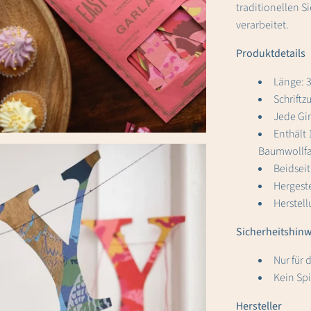
traditionellen S
verarbeitet.
Produktdetails
Länge: 3
Schriftz
Jede Gir
Enthält 
Baumwollf
Beidsei
Hergeste
Herstell
Sicherheitshinw
Nur für 
Kein Spi
Hersteller