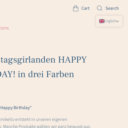
Cart
Search
English
tions
stagsgirlanden HAPPY
Y! in drei Farben
„Happy Birthday“
Lumikello entsteht in unseren eigenen
n. Manche Produkte wählen wir ganz bewusst aus.