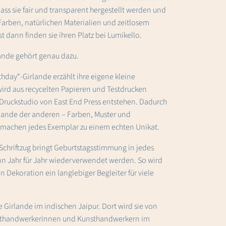
dass sie fair und transparent hergestellt werden und
Farben, natürlichen Materialien und zeitlosem
st dann finden sie ihren Platz bei Lumikello.
ande gehört genau dazu.
hday“-Girlande erzählt ihre eigene kleine
wird aus recycelten Papieren und Testdrucken
m Druckstudio von East End Press entstehen. Dadurch
rlande der anderen – Farben, Muster und
achen jedes Exemplar zu einem echten Unikat.
Schriftzug bringt Geburtstagsstimmung in jedes
n Jahr für Jahr wiederverwendet werden. So wird
n Dekoration ein langlebiger Begleiter für viele
.
e Girlande im indischen Jaipur. Dort wird sie von
sthandwerkerinnen und Kunsthandwerkern im