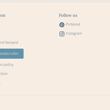
ion
Follow us
Pinterest
Instagram
und Versand
 widerrufen
on policy
ction
s