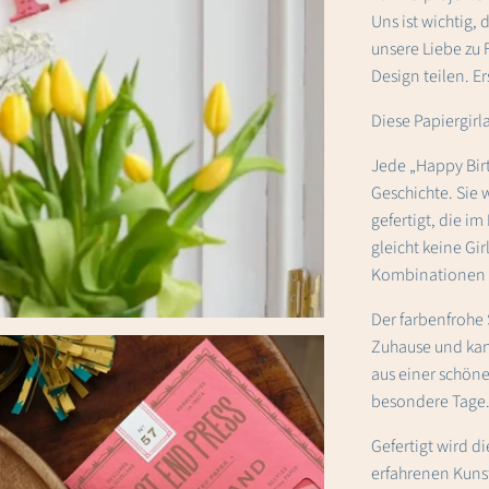
Uns ist wichtig, 
unsere Liebe zu 
Design teilen. Er
Diese Papiergirl
Jede „Happy Birt
Geschichte. Sie 
gefertigt, die i
gleicht keine Gi
Kombinationen m
Der farbenfrohe 
Zuhause und kan
aus einer schöne
besondere Tage
Gefertigt wird di
erfahrenen Kun