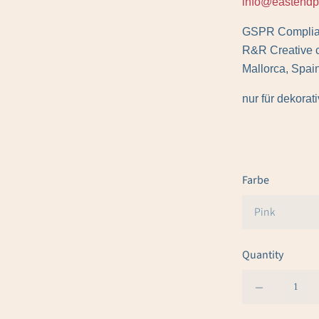
info@eastendp
GSPR Complian
R&R Creative 
Mallorca, Spai
nur für dekora
Farbe
Quantity