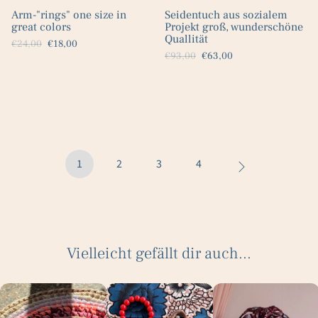
Arm-"rings" one size in
Seidentuch aus sozialem
great colors
Projekt groß, wunderschöne
Quallität
€24,00
€18,00
€93,00
€63,00
1
2
3
4
Vielleicht gefällt dir auch...