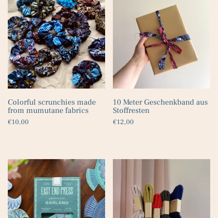
Colorful scrunchies made
10 Meter Geschenkband aus
from mumutane fabrics
Stoffresten
€10,00
€12,00