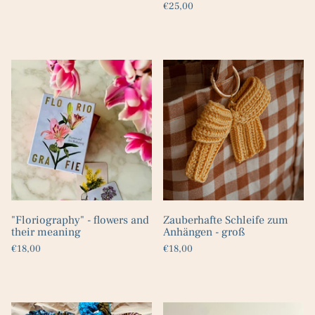
€25,00
"Floriography" - flowers and
Zauberhafte Schleife zum
their meaning
Anhängen - groß
€18,00
€18,00