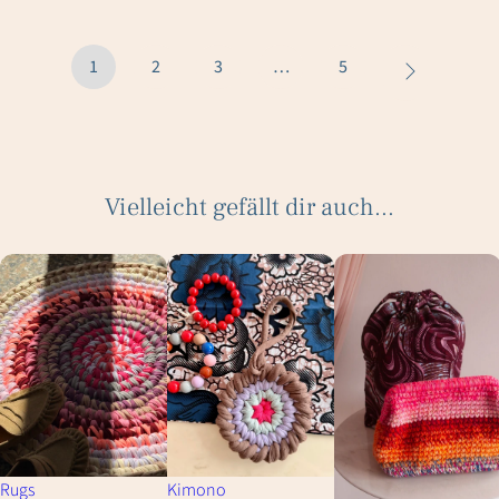
1
2
3
…
5
Vielleicht gefällt dir auch...
Rugs
Kimono