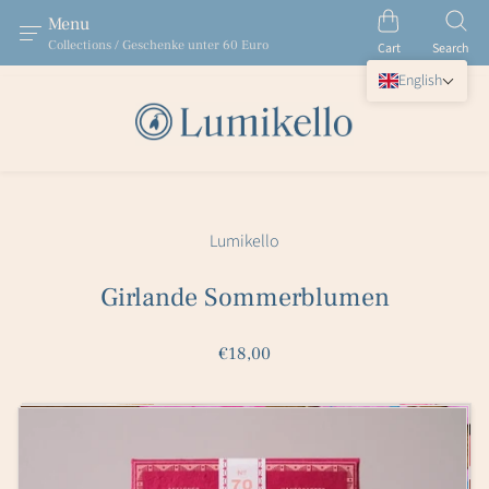
Menu
Collections / Geschenke unter 60 Euro
Cart
Search
English
Lumikello
Girlande Sommerblumen
€18,00