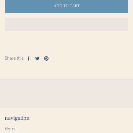
ADD TO CART
Share this
Share
Tweet
Pin
on
on
on
Facebook
Twitter
Pinterest
navigation
Home