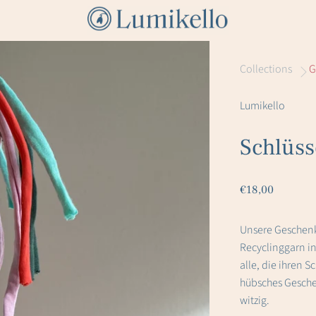
Collections
G
Lumikello
Schlüss
€18,00
Unsere Geschenki
Recyclinggarn in
alle, die ihren S
hübsches Geschen
witzig.