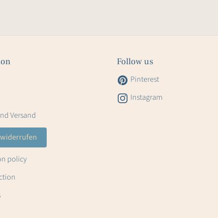
ion
Follow us
Pinterest
Instagram
und Versand
 widerrufen
on policy
ction
s