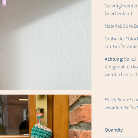
Gefertigt werden
Griechenland
Material: 95 % 
Größe der "Gloc
cm. Größe variie
Achtung:
Kalkul
Zollgebühren kö
werden hier nic
Herstellerin: Lum
www.lumikello.de
Quantity