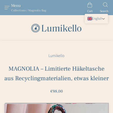
Menu
Collections / Magnolia Bag
Cart
Search
English
Lumikello
MAGNOLIA – Limitierte Häkeltasche
aus Recyclingmaterialien, etwas kleiner
€98,00