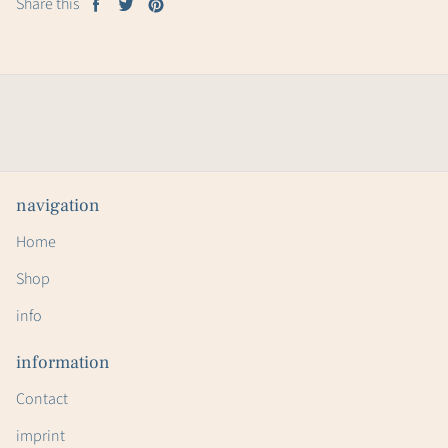
Share this
Share
Tweet
Pin
on
on
on
Facebook
Twitter
Pinterest
navigation
Home
Shop
info
information
Contact
imprint