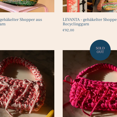
gehäkelter Shopper aus
LEVANTA - gehäkelter Shoppe
arn
Recyclinggarn
€92,00