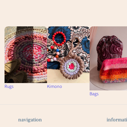
Rugs
Kimono
Bags
navigation
informat