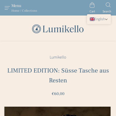
Menu
Home / Collections
Cart
Search
English
Lumikello
LIMITED EDITION: Süsse Tasche aus
Resten
€60,00