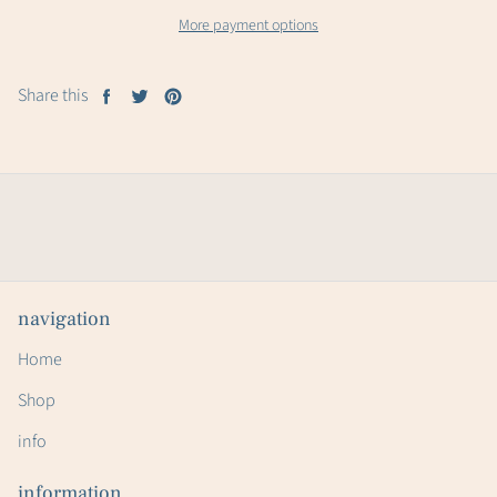
More payment options
Share this
Share
Tweet
Pin
on
on
on
Facebook
Twitter
Pinterest
navigation
Home
Shop
info
information