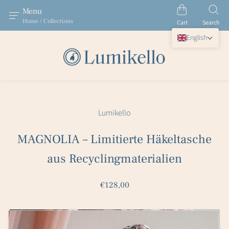
Menu
Home / Collections
Cart
Search
English
Lumikello
MAGNOLIA – Limitierte Häkeltasche
aus Recyclingmaterialien
€128,00