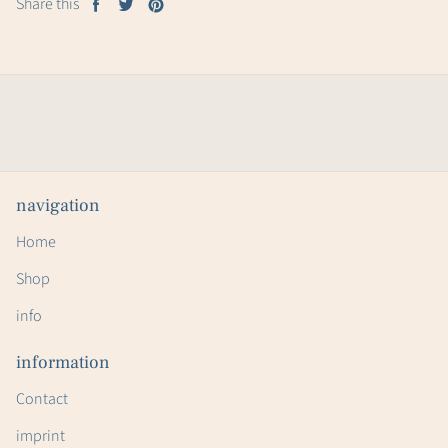
Share this
Share
Tweet
Pin
on
on
on
Facebook
Twitter
Pinterest
navigation
Home
Shop
info
information
Contact
imprint