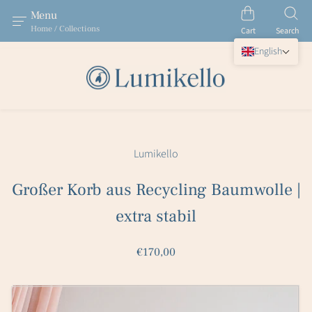
Menu
Home / Collections
Cart
Search
English
Lumikello
Großer Korb aus Recycling Baumwolle |
extra stabil
€170,00